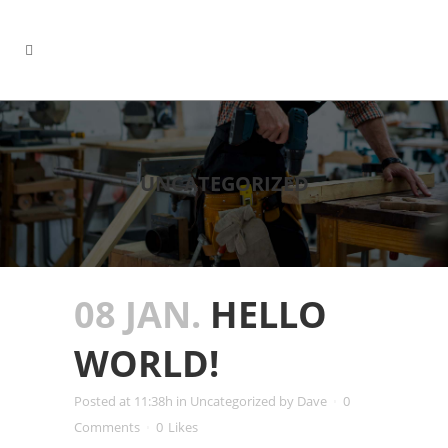
UNCATEGORIZED
08 JAN.
HELLO
WORLD!
Posted at 11:38h
in
Uncategorized
by
Dave
0
Comments
0
Likes