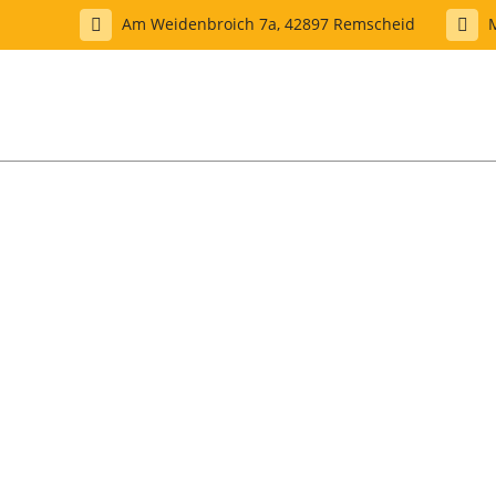
Am Weidenbroich 7a, 42897 Remscheid
M