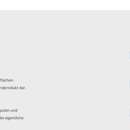
rflächen.
 Endprodukt dar.
Spülen und
ie eigentliche