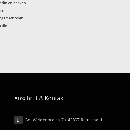
gslinien decken
ab.
gungsmethoden
 die
Anschrift & Kontakt
Am Weidenbroich 7a, 42897 Remscheid